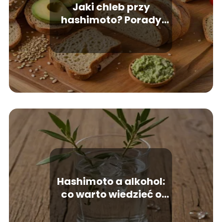
Jaki chleb przy
hashimoto? Porady
dietetyczne
Hashimoto a alkohol:
co warto wiedzieć o
wpływie alkoholu na
tarczycę?