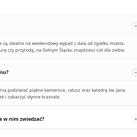
óre są idealne na weekendowy wypad z dala od zgiełku miasta.
kturę czy przyrodę, na Dolnym Śląsku znajdziesz coś dla siebie.
wiu?
na podziwiać piękne kamienice, ratusz oraz katedrę św. Jana
k i zobaczyć słynne krasnale.
na w nim zwiedzać?