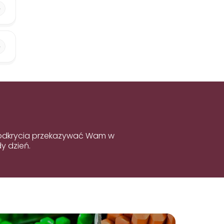
e odkrycia przekazywać Wam w
y dzień.