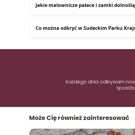
Jakie malownicze pałace i zamki dolnośl
Co można odkryć w Sudeckim Parku Kra
Każdego dnia odkrywam nowe 
sposób,
Może Cię również zainteresować