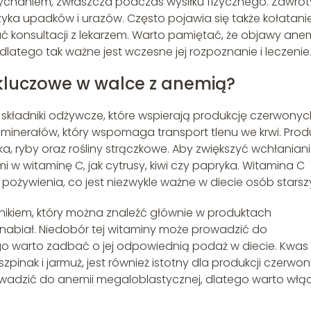
haniem, zwłaszcza podczas wysiłku fizycznego. Zawrot
ka upadków i urazów. Często pojawia się także kołatani
 konsultacji z lekarzem. Warto pamiętać, że objawy anem
latego tak ważne jest wczesne jej rozpoznanie i leczenie
 kluczowe w walce z anemią?
kładniki odżywcze, które wspierają produkcję czerwonyc
h minerałów, który wspomaga transport tlenu we krwi. Prod
, ryby oraz rośliny strączkowe. Aby zwiększyć wchłanian
i w witaminę C, jak cytrusy, kiwi czy papryka. Witamina C
ożywienia, co jest niezwykle ważne w diecie osób starsz
nikiem, który można znaleźć głównie w produktach
 nabiał. Niedobór tej witaminy może prowadzić do
 warto zadbać o jej odpowiednią podaż w diecie. Kwas
zpinak i jarmuż, jest również istotny dla produkcji czerwo
owadzić do anemii megaloblastycznej, dlatego warto włą