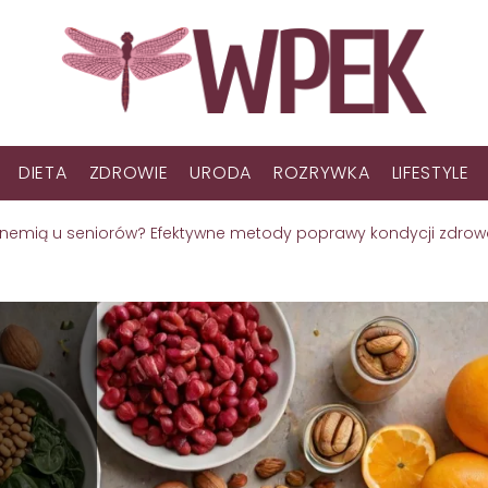
DIETA
ZDROWIE
URODA
ROZRYWKA
LIFESTYLE
 anemią u seniorów? Efektywne metody poprawy kondycji zdrow