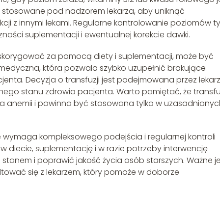
 stosowane pod nadzorem lekarza, aby uniknąć
cji z innymi lekami. Regularne kontrolowanie poziomów t
ości suplementacji i ewentualnej korekcie dawki.
ię skorygować za pomocą diety i suplementacji, może być
a medyczna, która pozwala szybko uzupełnić brakujące
jenta. Decyzja o transfuzji jest podejmowana przez lekar
ego stanu zdrowia pacjenta. Warto pamiętać, że transfu
nia anemii i powinna być stosowana tylko w uzasadnionyc
e wymaga kompleksowego podejścia i regularnej kontroli
 diecie, suplementację i w razie potrzeby interwencję
tanem i poprawić jakość życia osób starszych. Ważne je
ltować się z lekarzem, który pomoże w doborze