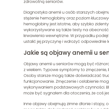
zdrowotną seniorów.
Diagnostyka anemii u osób starszych obejmu
stężenie hemoglobiny oraz poziom kluczowy
hemoglobiny jest istotne, aby szybko zident
wykorzystywane są także testy na obecność 
krwawienia wewnętrzne. W przypadku podejrz
ustalić jej przyczynę i wdrożyć odpowiednie l
Jakie są objawy anemii u se
Objawy anemii u seniorów mogą być różnorod
z wiekiem. Typowe symptomy to zmęczenie, b
Osoby starsze mogą także doświadczać trud
funkcjonowanie. Zmęczenie i osłabienie mog
wykonywaniem podstawowych czynności. Blad
może być sygnałem dla otoczenia, że coś jest
Inne objawy obejmują zimne dłonie i stopy, c