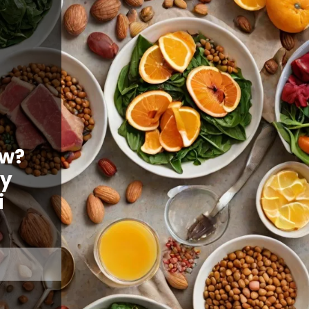
ów?
dy
i