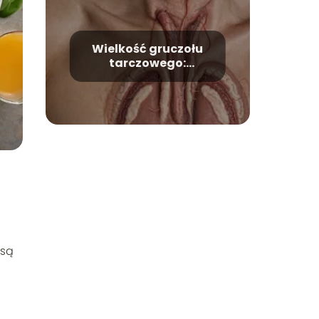
Wielkość gruczołu
tarczowego:
standardy i co
oznaczają ich
przekroczenia?
 są