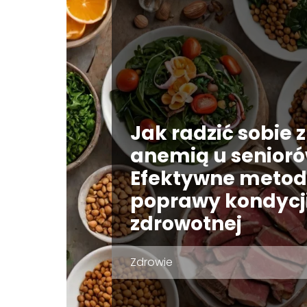
Jak radzić sobie z
anemią u senior
Efektywne meto
poprawy kondycj
zdrowotnej
Zdrowie