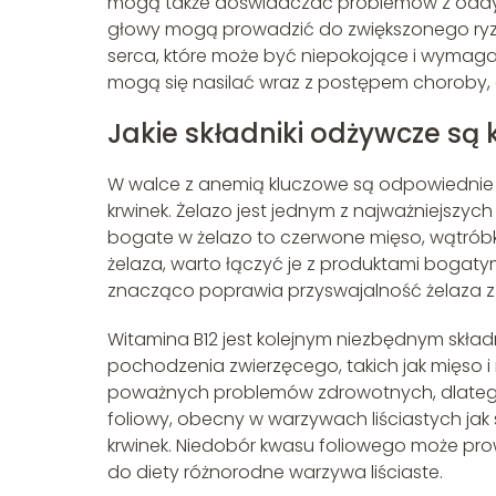
mogą także doświadczać problemów z oddyc
głowy mogą prowadzić do zwiększonego ryzy
serca, które może być niepokojące i wymagać
mogą się nasilać wraz z postępem choroby, d
Jakie składniki odżywcze są
W walce z anemią kluczowe są odpowiednie s
krwinek. Żelazo jest jednym z najważniejszyc
bogate w żelazo to czerwone mięso, wątróbka
żelaza, warto łączyć je z produktami bogatym
znacząco poprawia przyswajalność żelaza z p
Witamina B12 jest kolejnym niezbędnym skład
pochodzenia zwierzęcego, takich jak mięso i
poważnych problemów zdrowotnych, dlatego
foliowy, obecny w warzywach liściastych jak s
krwinek. Niedobór kwasu foliowego może pr
do diety różnorodne warzywa liściaste.