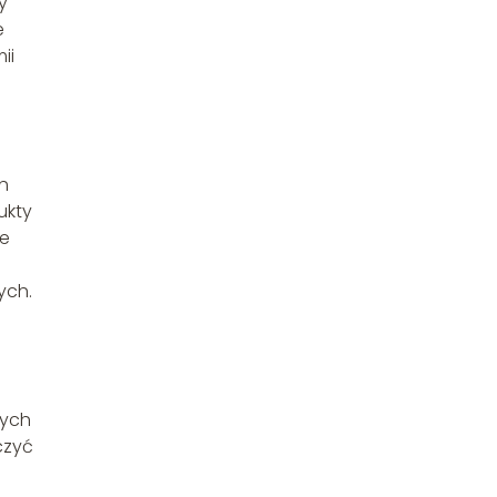
y
e
ii
.
h
ukty
ie
ych.
nych
czyć