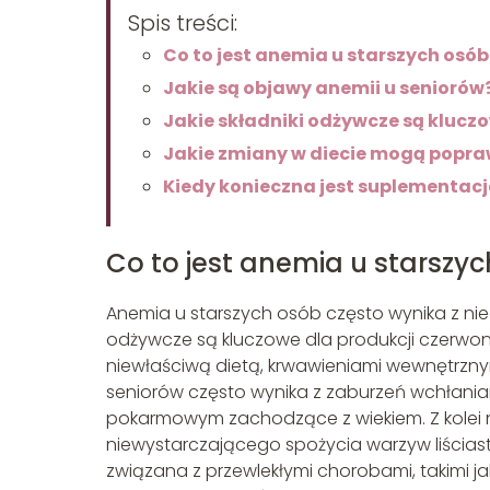
Spis treści:
Co to jest anemia u starszych osób
Jakie są objawy anemii u seniorów
Jakie składniki odżywcze są klucz
Jakie zmiany w diecie mogą popra
Kiedy konieczna jest suplementacja
Co to jest anemia u starszy
Anemia u starszych osób często wynika z nied
odżywcze są kluczowe dla produkcji czerwo
niewłaściwą dietą, krwawieniami wewnętrzny
seniorów często wynika z zaburzeń wchłani
pokarmowym zachodzące z wiekiem. Z kolei
niewystarczającego spożycia warzyw liścias
związana z przewlekłymi chorobami, takimi j