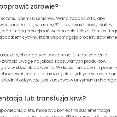
 poprawić zdrowie?
 leczeniu anemii u seniorów. Warto zadbać o to, aby
ierające żelazo, witaminę B12 oraz kwas foliowy. Należy
, które mogą zmniejszać wchłanianie żelaza. Zamiast teg
dodatkiem cytryny, które wspomagają procesy trawienne 
aszcza tych bogatych w witaminę C, może znacznie
że zwrócić uwagę na jakość spożywanych produktów
bogate w składniki odżywcze. W diecie seniorów nie powin
 zbożowych, które dostarczają niezbędnych witamin z gr
 składniki odżywcze, jest kluczowa w utrzymaniu dobrego
ntacja lub transfuzja krwi?
dpowiednią dietę, może być konieczna suplementacja
ne, gdy poziom żelaza, witaminy B12 lub kwasu foliowego j