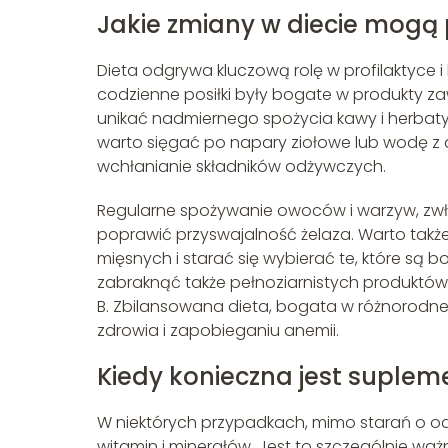
Jakie zmiany w diecie mogą
Dieta odgrywa kluczową rolę w profilaktyce i
codzienne posiłki były bogate w produkty zaw
unikać nadmiernego spożycia kawy i herbaty
warto sięgać po napary ziołowe lub wodę z 
wchłanianie składników odżywczych.
Regularne spożywanie owoców i warzyw, zwł
poprawić przyswajalność żelaza. Warto tak
mięsnych i starać się wybierać te, które są 
zabraknąć także pełnoziarnistych produktów
B. Zbilansowana dieta, bogata w różnorodne
zdrowia i zapobieganiu anemii.
Kiedy konieczna jest supleme
W niektórych przypadkach, mimo starań o o
witamin i minerałów. Jest to szczególnie waż