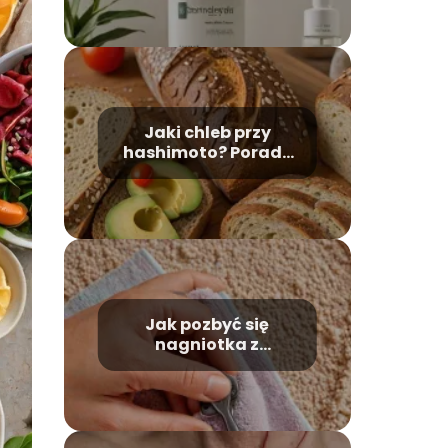
produkt?
Jaki chleb przy
hashimoto? Porady
dietetyczne
Jak pozbyć się
nagniotka z
korzeniem? Domowe i
specjalistyczne
sposoby