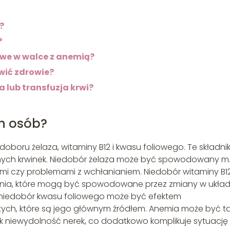
?
?
owe w walce z anemią?
wić zdrowie?
 lub transfuzja krwi?
ch osób?
oboru żelaza, witaminy B12 i kwasu foliowego. Te składnik
nych krwinek. Niedobór żelaza może być spowodowany m.
mi czy problemami z wchłanianiem. Niedobór witaminy B1
ania, które mogą być spowodowane przez zmiany w układ
 niedobór kwasu foliowego może być efektem
tych, które są jego głównym źródłem. Anemia może być t
ak niewydolność nerek, co dodatkowo komplikuje sytuację