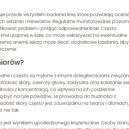
je przede wszystkim badania krwi, które pozwalają oceni
ch witamin i minerałów. Regularne monitorowanie pozio
yfikować problem i podjąć odpowiednie kroki. Często
krwi utajonej w kale, co może wskazywać na ewentualne
enia anemii, lekarz może zlecić dodatkowe badania, aby
eczenie.
niorów?
ne i często są mylone z innymi dolegliwościami związa
ladość skóry, zawroty głowy, zadyszka oraz kołatanie se
ności z koncentracją, co wpływa na ich codzienne
ą być na tyle poważne, że prowadzą do trudności z
ość skóry często jest zauważalna na twarzy i dłoniach,
 nie tak.
o jest wynikiem upośledzonego krążenia krwi. Osoby stars