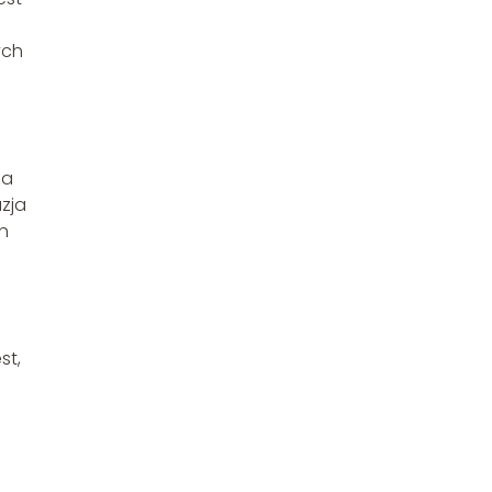
ych
za
zja
h
st,