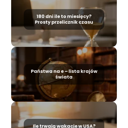
180 dni ile to miesięcy?
Prosty przelicznik czasu
Państwa na e – lista krajów
świata
Ile trwają wakacje w USA?