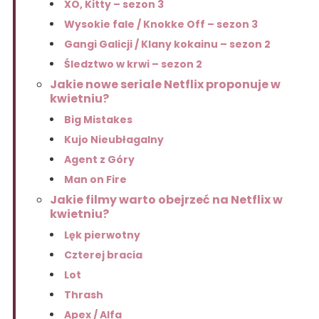
XO, Kitty – sezon 3
Wysokie fale / Knokke Off – sezon 3
Gangi Galicji / Klany kokainu – sezon 2
Śledztwo w krwi – sezon 2
Jakie nowe seriale Netflix proponuje w
kwietniu?
Big Mistakes
Kujo Nieubłagalny
Agent z Góry
Man on Fire
Jakie filmy warto obejrzeć na Netflix w
kwietniu?
Lęk pierwotny
Czterej bracia
Lot
Thrash
Apex / Alfa