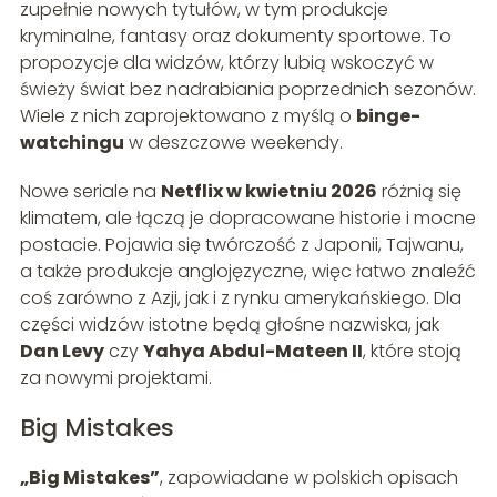
zupełnie nowych tytułów, w tym produkcje
kryminalne, fantasy oraz dokumenty sportowe. To
propozycje dla widzów, którzy lubią wskoczyć w
świeży świat bez nadrabiania poprzednich sezonów.
Wiele z nich zaprojektowano z myślą o
binge-
watchingu
w deszczowe weekendy.
Nowe seriale na
Netflix w kwietniu 2026
różnią się
klimatem, ale łączą je dopracowane historie i mocne
postacie. Pojawia się twórczość z Japonii, Tajwanu,
a także produkcje anglojęzyczne, więc łatwo znaleźć
coś zarówno z Azji, jak i z rynku amerykańskiego. Dla
części widzów istotne będą głośne nazwiska, jak
Dan Levy
czy
Yahya Abdul-Mateen II
, które stoją
za nowymi projektami.
Big Mistakes
„Big Mistakes”
, zapowiadane w polskich opisach