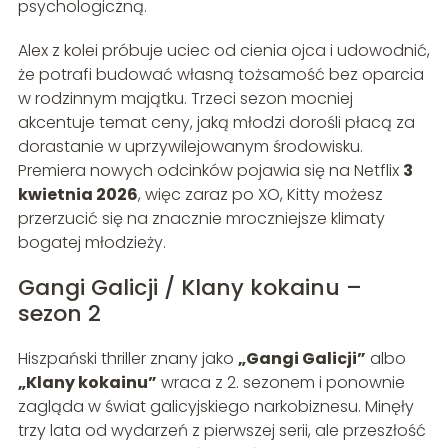
psychologiczną.
Alex z kolei próbuje uciec od cienia ojca i udowodnić,
że potrafi budować własną tożsamość bez oparcia
w rodzinnym majątku. Trzeci sezon mocniej
akcentuje temat ceny, jaką młodzi dorośli płacą za
dorastanie w uprzywilejowanym środowisku.
Premiera nowych odcinków pojawia się na Netflix
3
kwietnia 2026
, więc zaraz po XO, Kitty możesz
przerzucić się na znacznie mroczniejsze klimaty
bogatej młodzieży.
Gangi Galicji / Klany kokainu –
sezon 2
Hiszpański thriller znany jako
„Gangi Galicji”
albo
„Klany kokainu”
wraca z 2. sezonem i ponownie
zagląda w świat galicyjskiego narkobiznesu. Minęły
trzy lata od wydarzeń z pierwszej serii, ale przeszłość