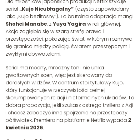
Dla miłośników japońskich produkcji Netflix szykuje
serial
„Kujo Nieubłagalny”
(często zapowiadany
jako „Kujo bezlitosny”). To brutalna adaptacja mangi
Shohei Manabe
, z
Yuya Yagira
w roli głównej.
Akcja zagłębia się w szarą strefę prawa i
przestępczości, pokazując świat, w którym rozmywa
się granica między policją, światem przestępczym i
zwykłymi obywatelami.
Serial ma mocny, mroczny ton i nie unika
gwałtownych scen, więc jest skierowany do
dorosłych widzów. W centrum stoi tytułowy Kujo,
który funkcjonuje w rzeczywistości pełnej
skorumpowanych relacji i nieformalnych układów. To
dobra propozycja, jeśli szukasz ostrego thrillera z Azji
i chcesz zobaczyć inne spojrzenie na przestępczy
półświatek. Premiera na platformie Netflix wypada
2
kwietnia 2026
.