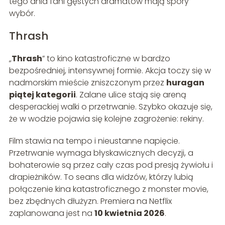
tego dnia fani gęstych dramatów mają spory
wybór.
Thrash
„
Thrash
” to kino katastroficzne w bardzo
bezpośredniej, intensywnej formie. Akcja toczy się w
nadmorskim mieście zniszczonym przez
huragan
piątej kategorii
. Zalane ulice stają się areną
desperackiej walki o przetrwanie. Szybko okazuje się,
że w wodzie pojawia się kolejne zagrożenie: rekiny.
Film stawia na tempo i nieustanne napięcie.
Przetrwanie wymaga błyskawicznych decyzji, a
bohaterowie są przez cały czas pod presją żywiołu i
drapieżników. To seans dla widzów, którzy lubią
połączenie kina katastroficznego z monster movie,
bez zbędnych dłużyzn. Premiera na Netflix
zaplanowana jest na
10 kwietnia 2026
.