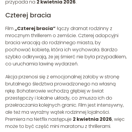
przypada na
2 kwietnia 2026
.
Czterej bracia
Film
„Czterej bracia”
łączy dramat rodzinny z
mrocznym thrillerem o zemście. Czterej adopcyjni
bracia wracają do rodzinnego miasta, by
pochować kobietę, która ich wychowała. Bardzo
szybko odkrywają, że jej śmierć nie była przypadkiem,
co uruchamia lawinę wydarzeń.
Akcja przenosi się z emocjonalnej żałoby w stronę
brutalnego śledztwa prowadzonego na własną
rękę. Bohaterowie wchodzą głębiej w świat
przestępczy i lokalne układy, co zmusza ich do
przekraczania kolejnych granic. Film jest intensywny,
ale też ma wyraźny wątek rodzinnej lojalności.
Premiera na Netflix następuje
2 kwietnia 2026
, więc
może to być część mini maratonu z thrillerami.