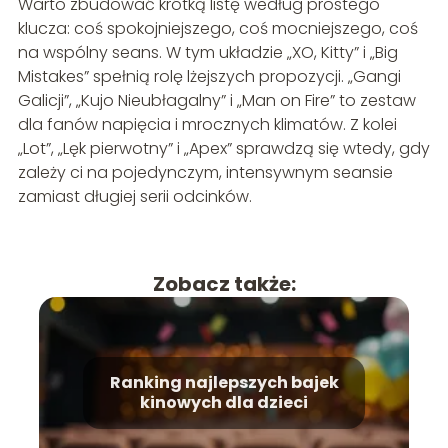
Warto zbudować krótką listę według prostego
klucza: coś spokojniejszego, coś mocniejszego, coś
na wspólny seans. W tym układzie „XO, Kitty” i „Big
Mistakes” spełnią rolę lżejszych propozycji. „Gangi
Galicji”, „Kujo Nieubłagalny” i „Man on Fire” to zestaw
dla fanów napięcia i mrocznych klimatów. Z kolei
„Lot”, „Lęk pierwotny” i „Apex” sprawdzą się wtedy, gdy
zależy ci na pojedynczym, intensywnym seansie
zamiast długiej serii odcinków.
Zobacz także:
Ranking najlepszych bajek
kinowych dla dzieci