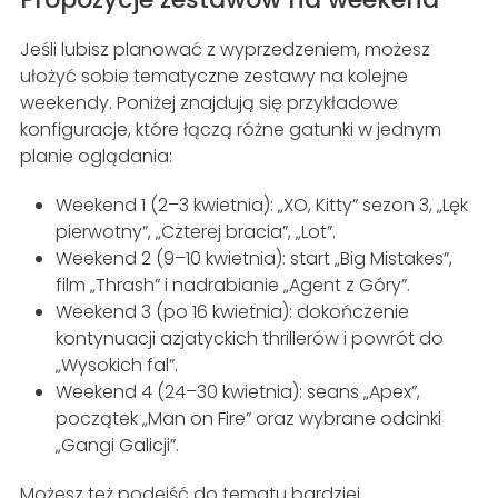
Jeśli lubisz planować z wyprzedzeniem, możesz
ułożyć sobie tematyczne zestawy na kolejne
weekendy. Poniżej znajdują się przykładowe
konfiguracje, które łączą różne gatunki w jednym
planie oglądania:
Weekend 1 (2–3 kwietnia): „XO, Kitty” sezon 3, „Lęk
pierwotny”, „Czterej bracia”, „Lot”.
Weekend 2 (9–10 kwietnia): start „Big Mistakes”,
film „Thrash” i nadrabianie „Agent z Góry”.
Weekend 3 (po 16 kwietnia): dokończenie
kontynuacji azjatyckich thrillerów i powrót do
„Wysokich fal”.
Weekend 4 (24–30 kwietnia): seans „Apex”,
początek „Man on Fire” oraz wybrane odcinki
„Gangi Galicji”.
Możesz też podejść do tematu bardziej