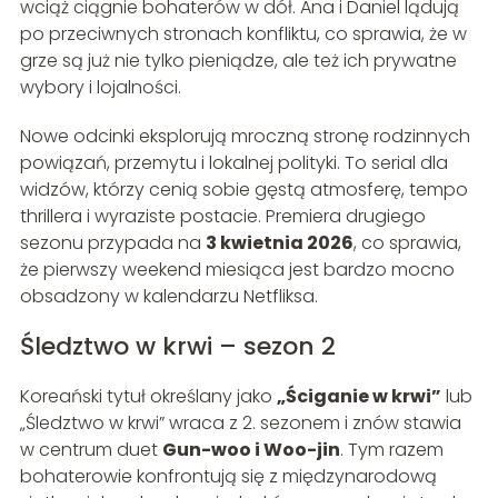
wciąż ciągnie bohaterów w dół. Ana i Daniel lądują
po przeciwnych stronach konfliktu, co sprawia, że w
grze są już nie tylko pieniądze, ale też ich prywatne
wybory i lojalności.
Nowe odcinki eksplorują mroczną stronę rodzinnych
powiązań, przemytu i lokalnej polityki. To serial dla
widzów, którzy cenią sobie gęstą atmosferę, tempo
thrillera i wyraziste postacie. Premiera drugiego
sezonu przypada na
3 kwietnia 2026
, co sprawia,
że pierwszy weekend miesiąca jest bardzo mocno
obsadzony w kalendarzu Netfliksa.
Śledztwo w krwi – sezon 2
Koreański tytuł określany jako
„Ściganie w krwi”
lub
„Śledztwo w krwi” wraca z 2. sezonem i znów stawia
w centrum duet
Gun-woo i Woo-jin
. Tym razem
bohaterowie konfrontują się z międzynarodową