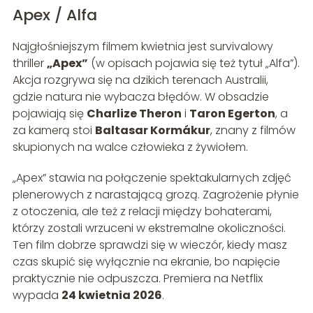
Apex / Alfa
Najgłośniejszym filmem kwietnia jest survivalowy
thriller
„Apex”
(w opisach pojawia się też tytuł „Alfa”).
Akcja rozgrywa się na dzikich terenach Australii,
gdzie natura nie wybacza błędów. W obsadzie
pojawiają się
Charlize Theron
i
Taron Egerton
, a
za kamerą stoi
Baltasar Kormákur
, znany z filmów
skupionych na walce człowieka z żywiołem.
„Apex” stawia na połączenie spektakularnych zdjęć
plenerowych z narastającą grozą. Zagrożenie płynie
z otoczenia, ale też z relacji między bohaterami,
którzy zostali wrzuceni w ekstremalne okoliczności.
Ten film dobrze sprawdzi się w wieczór, kiedy masz
czas skupić się wyłącznie na ekranie, bo napięcie
praktycznie nie odpuszcza. Premiera na Netflix
wypada
24 kwietnia 2026
.