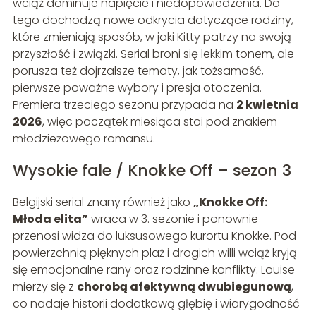
wciąż dominuje napięcie i niedopowiedzenia. Do
tego dochodzą nowe odkrycia dotyczące rodziny,
które zmieniają sposób, w jaki Kitty patrzy na swoją
przyszłość i związki. Serial broni się lekkim tonem, ale
porusza też dojrzalsze tematy, jak tożsamość,
pierwsze poważne wybory i presja otoczenia.
Premiera trzeciego sezonu przypada na
2 kwietnia
2026
, więc początek miesiąca stoi pod znakiem
młodzieżowego romansu.
Wysokie fale / Knokke Off – sezon 3
Belgijski serial znany również jako
„Knokke Off:
Młoda elita”
wraca w 3. sezonie i ponownie
przenosi widza do luksusowego kurortu Knokke. Pod
powierzchnią pięknych plaż i drogich willi wciąż kryją
się emocjonalne rany oraz rodzinne konflikty. Louise
mierzy się z
chorobą afektywną dwubiegunową
,
co nadaje historii dodatkową głębię i wiarygodność